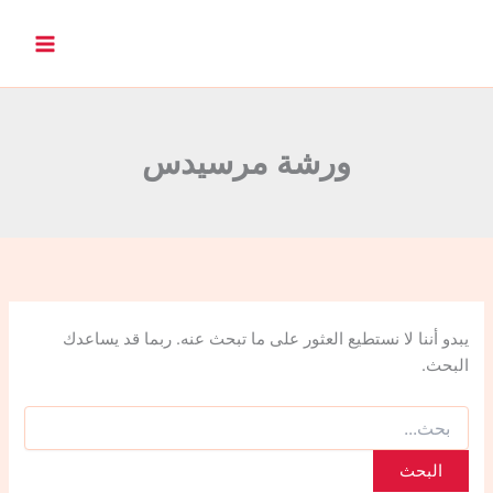
ا
ل
ب
ح
ث
ع
ن
ورشة مرسيدس
:
يبدو أننا لا نستطيع العثور على ما تبحث عنه. ربما قد يساعدك
البحث.