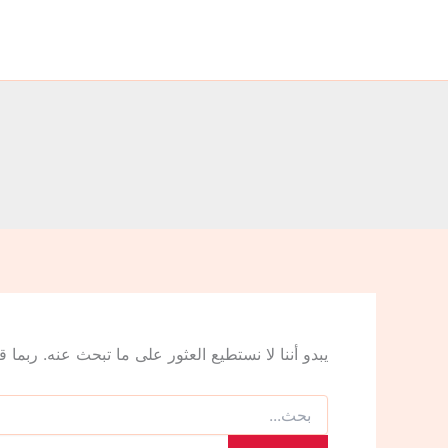
البحث
خطي
عن:
لى
لمحتوى
يبدو أننا لا نستطيع العثور على ما تبحث عنه. ربما