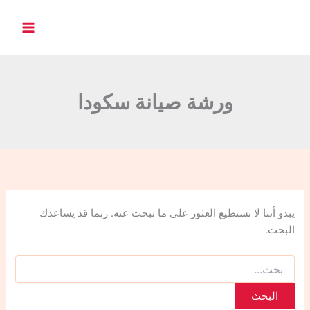
ا
ل
ب
ح
ث
ع
ن
ورشة صيانة سكودا
:
يبدو أننا لا نستطيع العثور على ما تبحث عنه. ربما قد يساعدك
البحث.