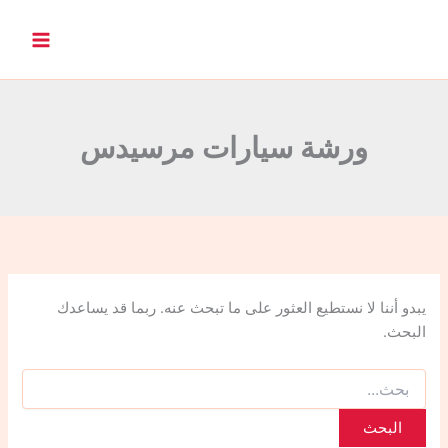
ا
ل
ب
ح
ث
ع
ن
ورشة سيارات مرسيدس
:
يبدو أننا لا نستطيع العثور على ما تبحث عنه. ربما قد يساعدك
البحث.