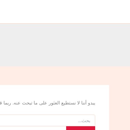
البحث
خطي
عن:
لى
لمحتوى
يبدو أننا لا نستطيع العثور على ما تبحث عنه. ربما