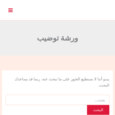
ا
ل
ب
ح
ث
ع
ن
ورشة توضيب
:
يبدو أننا لا نستطيع العثور على ما تبحث عنه. ربما قد يساعدك
البحث.