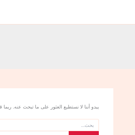
البحث
خطي
عن:
لى
لمحتوى
يبدو أننا لا نستطيع العثور على ما تبحث عنه. ربما