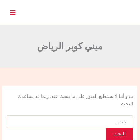
ا
ل
ب
ح
ث
ع
ن
ميني كوبر الرياض
:
يبدو أننا لا نستطيع العثور على ما تبحث عنه. ربما قد يساعدك
البحث.