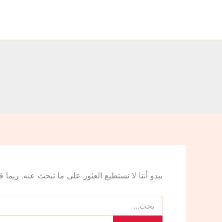
البحث
خطي
عن:
لى
لمحتوى
يبدو أننا لا نستطيع العثور على ما تبحث عنه. ربما