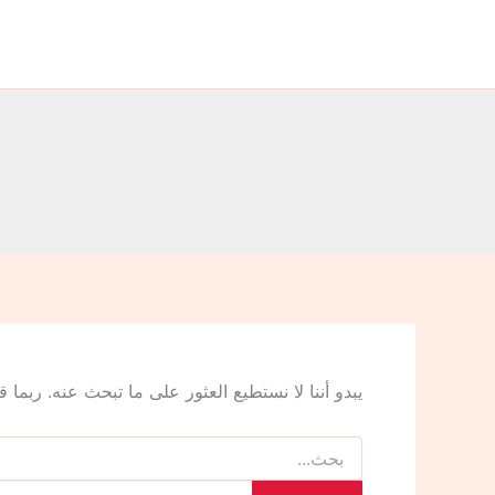
البحث
خطي
عن:
لى
لمحتوى
يبدو أننا لا نستطيع العثور على ما تبحث عنه. ربما