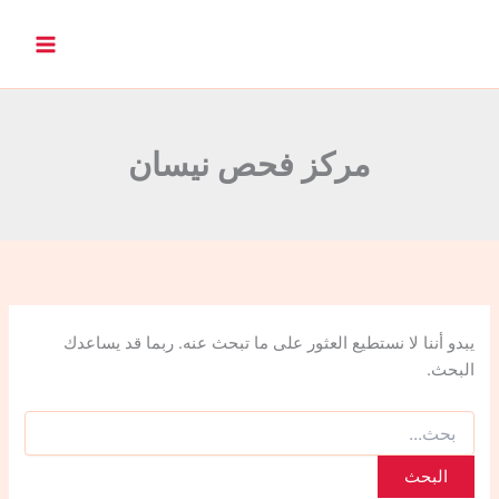
ا
ل
ب
ح
ث
ع
ن
مركز فحص نيسان
:
يبدو أننا لا نستطيع العثور على ما تبحث عنه. ربما قد يساعدك
البحث.