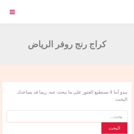
ا
ل
ب
ح
ث
ع
ن
كراج رنج روفر الرياض
:
يبدو أننا لا نستطيع العثور على ما تبحث عنه. ربما قد يساعدك
البحث.