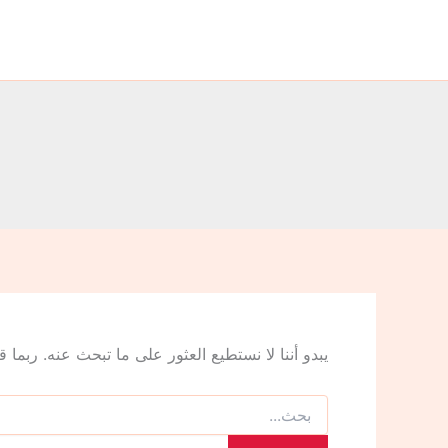
البحث
خطي
عن:
لى
لمحتوى
يبدو أننا لا نستطيع العثور على ما تبحث عنه. ربما