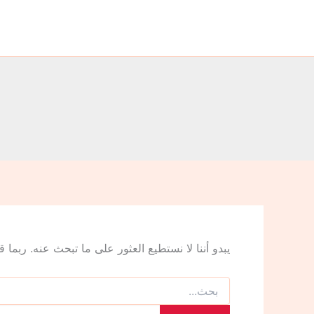
البحث
خطي
عن:
لى
لمحتوى
يبدو أننا لا نستطيع العثور على ما تبحث عنه. ربما