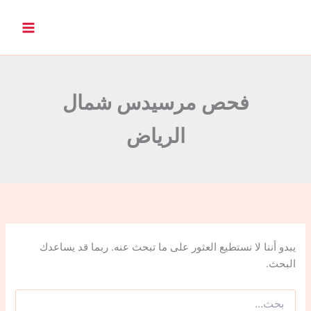
ا
ل
ب
ح
ث
ع
ن
فحص مرسيدس شمال
:
الرياض
يبدو أننا لا نستطيع العثور على ما تبحث عنه. ربما قد يساعدك
البحث.