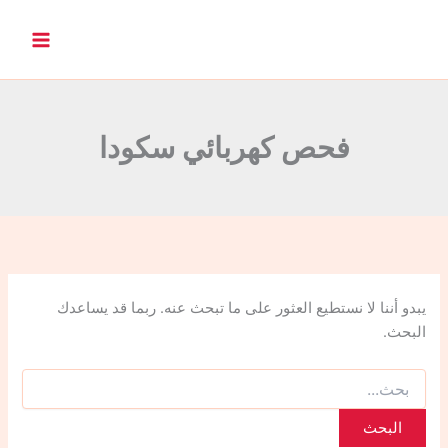
ا
ل
ب
ح
ث
ع
ن
فحص كهربائي سكودا
:
يبدو أننا لا نستطيع العثور على ما تبحث عنه. ربما قد يساعدك
البحث.