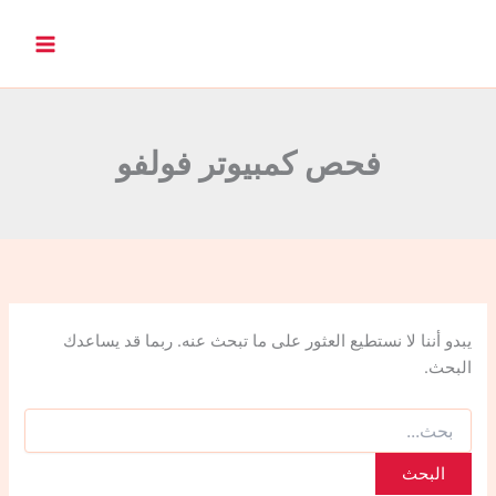
ا
ل
ب
ح
ث
ع
ن
فحص كمبيوتر فولفو
:
يبدو أننا لا نستطيع العثور على ما تبحث عنه. ربما قد يساعدك
البحث.