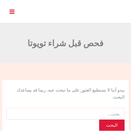
ا
ل
ب
ح
ث
ع
ن
فحص قبل شراء تويوتا
:
يبدو أننا لا نستطيع العثور على ما تبحث عنه. ربما قد يساعدك
البحث.