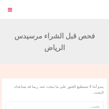
ا
ل
ب
ح
ث
ع
ن
فحص قبل الشراء مرسيدس
:
الرياض
يبدو أننا لا نستطيع العثور على ما تبحث عنه. ربما قد يساعدك
البحث.