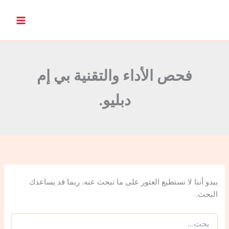
ا
ل
ب
ح
ث
ع
ن
فحص الأداء والتقنية بي إم
:
دبليو.
يبدو أننا لا نستطيع العثور على ما تبحث عنه. ربما قد يساعدك
البحث.