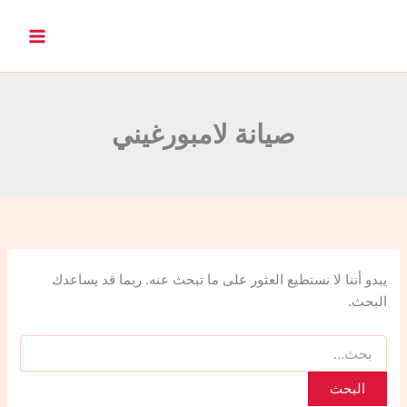
ا
ل
ب
ح
ث
ع
ن
صيانة لامبورغيني
:
يبدو أننا لا نستطيع العثور على ما تبحث عنه. ربما قد يساعدك
البحث.