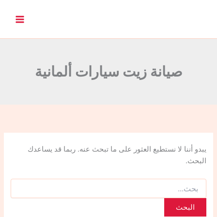
ا
ل
ب
ح
ث
ع
ن
صيانة زيت سيارات ألمانية
:
يبدو أننا لا نستطيع العثور على ما تبحث عنه. ربما قد يساعدك
البحث.