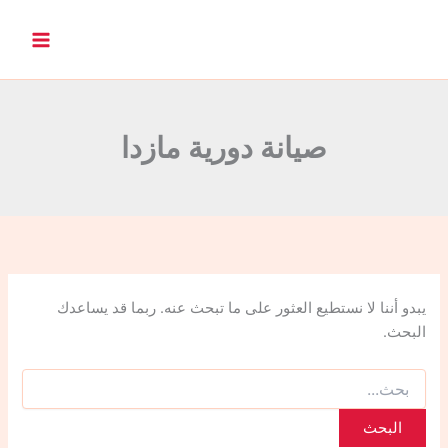
ا
ل
ب
ح
ث
ع
ن
صيانة دورية مازدا
:
يبدو أننا لا نستطيع العثور على ما تبحث عنه. ربما قد يساعدك
البحث.