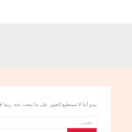
البحث
خطي
عن:
لى
لمحتوى
يبدو أننا لا نستطيع العثور على ما تبحث عنه. ربما