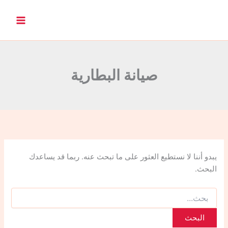
ا
ل
ب
ح
ث
ع
ن
صيانة البطارية
:
يبدو أننا لا نستطيع العثور على ما تبحث عنه. ربما قد يساعدك
البحث.