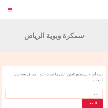
ا
ل
ب
ح
ث
ع
ن
سمكرة وبوية الرياض
:
يبدو أننا لا نستطيع العثور على ما تبحث عنه. ربما قد يساعدك
البحث.