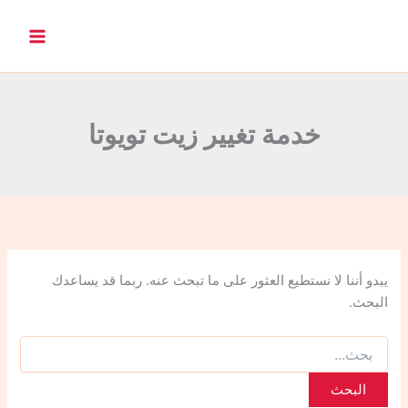
ا
ل
ب
ح
ث
ع
ن
خدمة تغيير زيت تويوتا
:
يبدو أننا لا نستطيع العثور على ما تبحث عنه. ربما قد يساعدك
البحث.