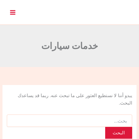
ا
ل
ب
ح
ث
ع
ن
خدمات سيارات
:
يبدو أننا لا نستطيع العثور على ما تبحث عنه. ربما قد يساعدك
البحث.