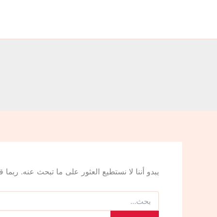
البحث
خطي
عن:
لى
لمحتوى
يبدو أننا لا نستطيع العثور على ما تبحث عنه. ربما