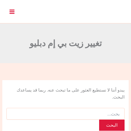
ا
ل
ب
ح
ث
ع
ن
تغيير زيت بي إم دبليو
:
يبدو أننا لا نستطيع العثور على ما تبحث عنه. ربما قد يساعدك
البحث.