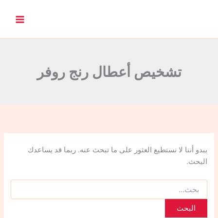
ا
ل
ب
ح
ث
ع
ن
تشخيص أعطال رنج روفر
:
يبدو أننا لا نستطيع العثور على ما تبحث عنه. ربما قد يساعدك
البحث.