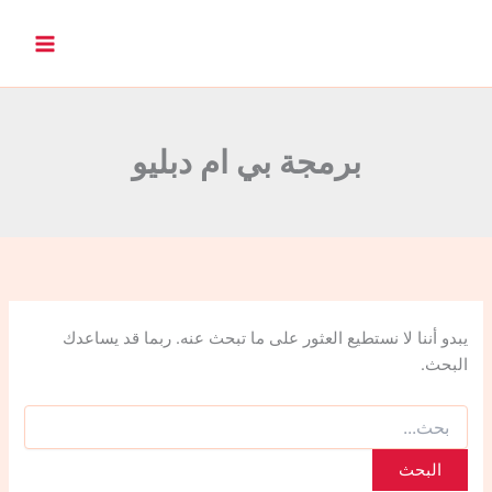
ا
ل
ب
ح
ث
ع
ن
برمجة بي ام دبليو
:
يبدو أننا لا نستطيع العثور على ما تبحث عنه. ربما قد يساعدك
البحث.