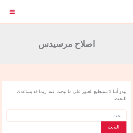
ا
ل
ب
ح
ث
ع
ن
اصلاح مرسيدس
:
يبدو أننا لا نستطيع العثور على ما تبحث عنه. ربما قد يساعدك
البحث.