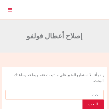
ا
ل
ب
ح
ث
ع
ن
إصلاح أعطال فولفو
:
يبدو أننا لا نستطيع العثور على ما تبحث عنه. ربما قد يساعدك
البحث.