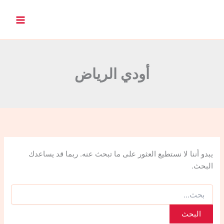
ا
ل
ب
ح
ث
ع
ن
أودي الرياض
:
يبدو أننا لا نستطيع العثور على ما تبحث عنه. ربما قد يساعدك
البحث.