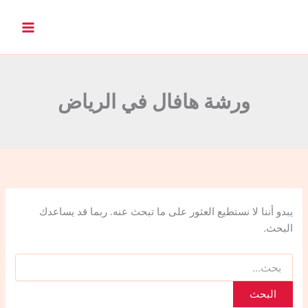
ا
ل
ب
ح
ث
ع
ن
ورشة هافال في الرياض
:
يبدو أننا لا نستطيع العثور على ما تبحث عنه. ربما قد يساعدك
البحث.