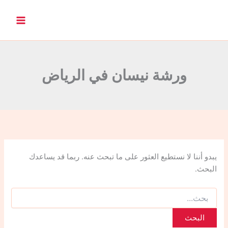
ا
ل
ب
ح
ث
ع
ن
ورشة نيسان في الرياض
:
يبدو أننا لا نستطيع العثور على ما تبحث عنه. ربما قد يساعدك
البحث.