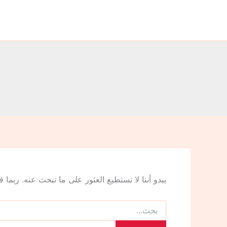
البحث
خطي
عن:
لى
لمحتوى
يبدو أننا لا نستطيع العثور على ما تبحث عنه. ربما