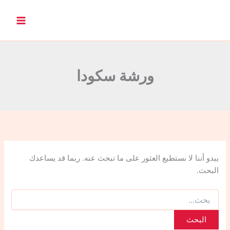
ا
ل
ب
ح
ث
ع
ن
ورشة سكودا
:
يبدو أننا لا نستطيع العثور على ما تبحث عنه. ربما قد يساعدك
البحث.